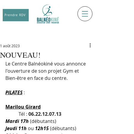
Prendre RDV
1 août 2023
NOUVEAU!
Le Centre Balnéokiné vous annonce 
l'ouverture de son projet Gym et 
Bien-être en face du centre.
PILATES
:
Marilou
Girard
           Tél : 
06.22.12.07.13
Mardi 17h
(débutants)
Jeudi 11h
 ou 
12h15
(débutants)