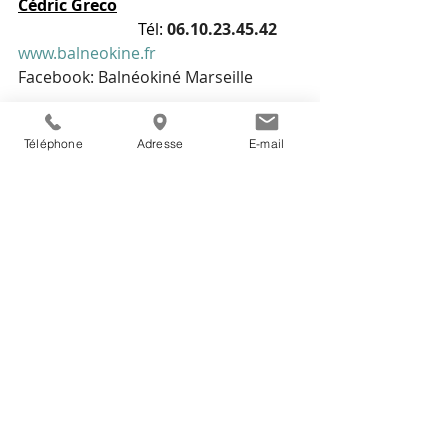
Cédric Greco					
Tél: 
06.10.23.45.42
www.balneokine.fr
Facebook: Balnéokiné Marseille
Téléphone
Adresse
E-mail
COURS DE NATATION
 (adulte et 
enfant) 
www.aguamundo.fr
Tél: 
04.65.84.61.46
04
Posts récents
Voir tout