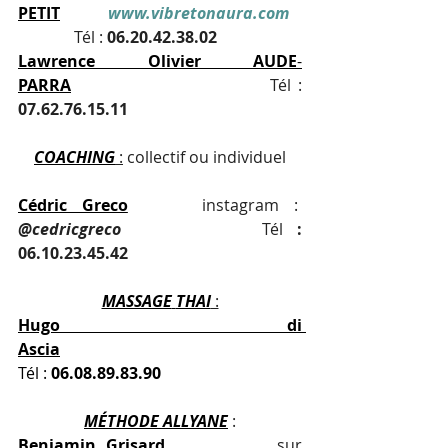
PETIT
www.vibretonaura.com
              Tél : 
06.20.42.38.02
Lawrence Olivier AUDE
-
PARRA
Tél : 
07.62.76.15.11
COACHING
 :
 collectif ou individuel
Cédric Greco
instagram :
@cedricgreco
Tél 
: 
06.10.23.45.42
MASSAGE
THAI
 :
Hugo di 
Ascia
Tél : 
06.08.89.83.90
MÉTHODE
ALLYANE
 :
Benjamin Grisard
           sur 