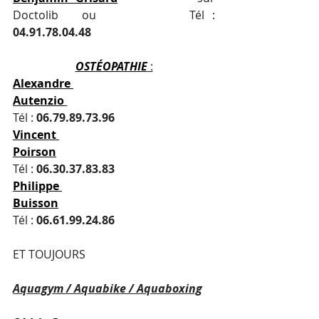
Doctolib   ou            Tél : 
04.91.78.04.48
OSTÉOPATHIE
 :
Alexandre 
Autenzio
Tél : 
06.79.89.73.96
Vincent 
Poirson
Tél : 
06.30.37.83.83
Philippe 
Buisson
Tél : 
06.61.99.24.86
ET TOUJOURS 
Aquagym / Aquabike / Aquaboxing