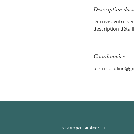
Description du s
Décrivez votre serv
description détaill
Coordonnées
pietri.caroline@g
© 2019 par
Caroline SIPI