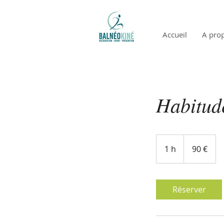
Accueil
A pro
Habitud
90
euros
1 h
1
90 €
Réserver